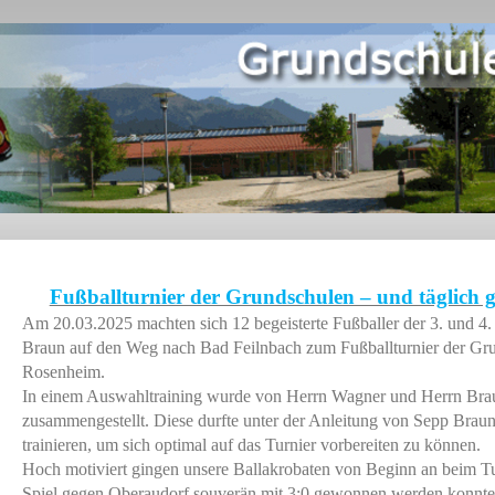
Fußballturnier der Grundschulen – und täglich
Am 20.03.2025 machten sich 12 begeisterte Fußballer der 3. und 4.
Braun auf den Weg nach Bad Feilnbach zum Fußballturnier der Gr
Rosenheim.
In einem Auswahltraining wurde von Herrn Wagner und Herrn Bra
zusammengestellt. Diese durfte unter der Anleitung von Sepp Bra
trainieren, um sich optimal auf das Turnier vorbereiten zu können.
Hoch motiviert gingen unsere Ballakrobaten von Beginn an beim Tur
Spiel gegen Oberaudorf souverän mit 3:0 gewonnen werden konnte. 