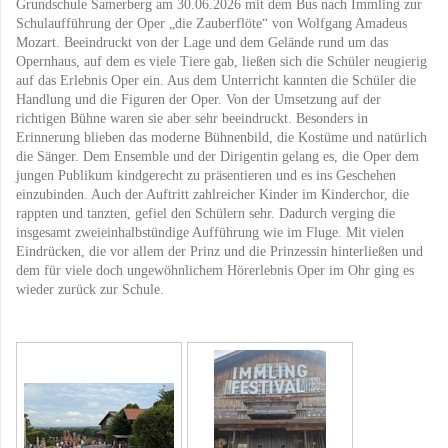
Grundschule Samerberg am 30.06.2026 mit dem Bus nach Immling zur
Schulaufführung der Oper „die Zauberflöte“ von Wolfgang Amadeus
Mozart. Beeindruckt von der Lage und dem Gelände rund um das
Opernhaus, auf dem es viele Tiere gab, ließen sich die Schüler neugierig
auf das Erlebnis Oper ein. Aus dem Unterricht kannten die Schüler die
Handlung und die Figuren der Oper. Von der Umsetzung auf der
richtigen Bühne waren sie aber sehr beeindruckt. Besonders in
Erinnerung blieben das moderne Bühnenbild, die Kostüme und natürlich
die Sänger. Dem Ensemble und der Dirigentin gelang es, die Oper dem
jungen Publikum kindgerecht zu präsentieren und es ins Geschehen
einzubinden. Auch der Auftritt zahlreicher Kinder im Kinderchor, die
rappten und tanzten, gefiel den Schülern sehr. Dadurch verging die
insgesamt zweieinhalbstündige Aufführung wie im Fluge. Mit vielen
Eindrücken, die vor allem der Prinz und die Prinzessin hinterließen und
dem für viele doch ungewöhnlichem Hörerlebnis Oper im Ohr ging es
wieder zurück zur Schule.